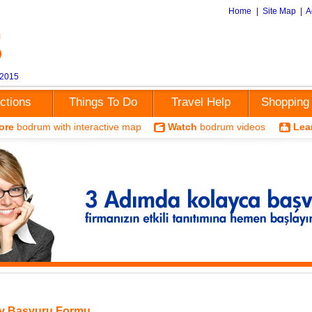
Home
|
Site Map
|
A
 2015
actions
Things To Do
Travel Help
Shopping
ore
bodrum with interactive map
Watch
bodrum videos
Lea
y Başvuru Formu