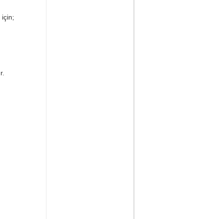
için;
r.