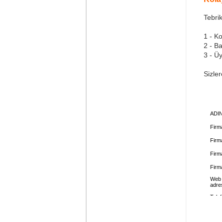
Tebrik
1 - K
2 - B
3 - Üy
Sizle